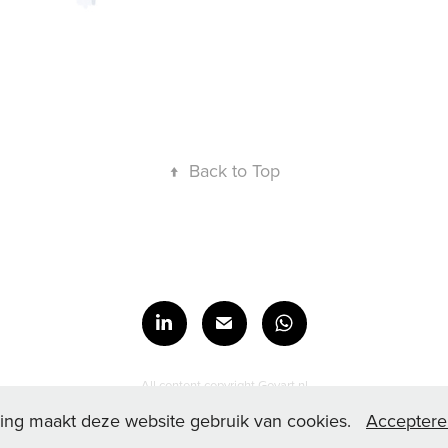
↑
Back to Top
All content copyright Govart.nl
ing maakt deze website gebruik van cookies.
Acceptere